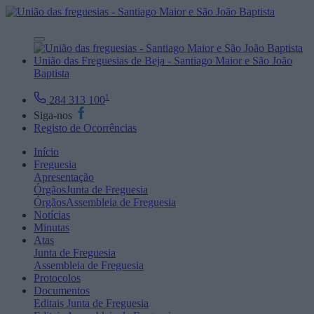
União das Freguesias de Beja - Santiago Maior e São João
Baptista
1
284 313 100
Siga-nos
Registo de Ocorrências
Início
Freguesia
Apresentação
Órgãos
Junta de Freguesia
Órgãos
Assembleia de Freguesia
Notícias
Minutas
Atas
Junta de Freguesia
Assembleia de Freguesia
Protocolos
Documentos
Editais
Junta de Freguesia