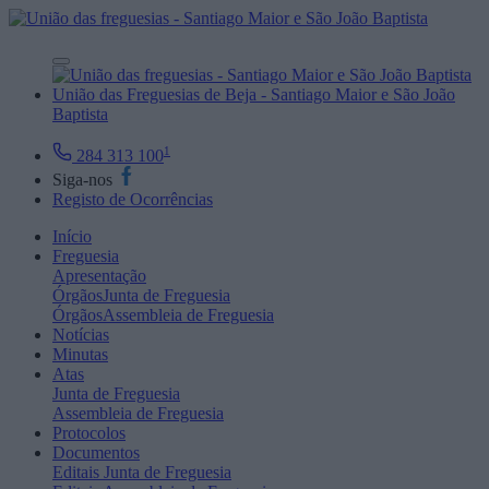
União das Freguesias de Beja - Santiago Maior e São João
Baptista
1
284 313 100
Siga-nos
Registo de Ocorrências
Início
Freguesia
Apresentação
Órgãos
Junta de Freguesia
Órgãos
Assembleia de Freguesia
Notícias
Minutas
Atas
Junta de Freguesia
Assembleia de Freguesia
Protocolos
Documentos
Editais
Junta de Freguesia