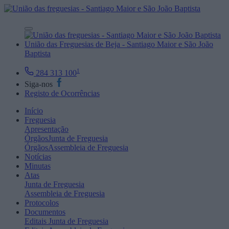
União das Freguesias de Beja - Santiago Maior e São João
Baptista
1
284 313 100
Siga-nos
Registo de Ocorrências
Início
Freguesia
Apresentação
Órgãos
Junta de Freguesia
Órgãos
Assembleia de Freguesia
Notícias
Minutas
Atas
Junta de Freguesia
Assembleia de Freguesia
Protocolos
Documentos
Editais
Junta de Freguesia