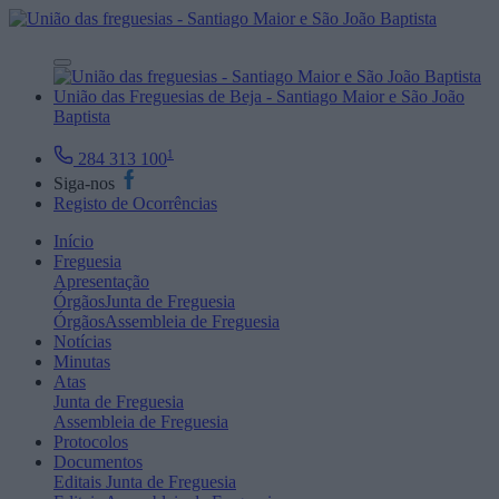
União das Freguesias de Beja - Santiago Maior e São João
Baptista
1
284 313 100
Siga-nos
Registo de Ocorrências
Início
Freguesia
Apresentação
Órgãos
Junta de Freguesia
Órgãos
Assembleia de Freguesia
Notícias
Minutas
Atas
Junta de Freguesia
Assembleia de Freguesia
Protocolos
Documentos
Editais
Junta de Freguesia