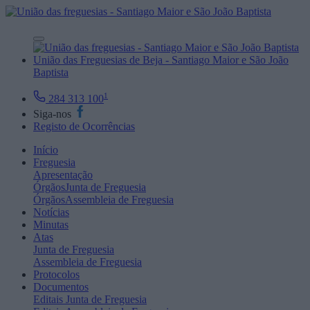
União das Freguesias de Beja - Santiago Maior e São João
Baptista
1
284 313 100
Siga-nos
Registo de Ocorrências
Início
Freguesia
Apresentação
Órgãos
Junta de Freguesia
Órgãos
Assembleia de Freguesia
Notícias
Minutas
Atas
Junta de Freguesia
Assembleia de Freguesia
Protocolos
Documentos
Editais
Junta de Freguesia