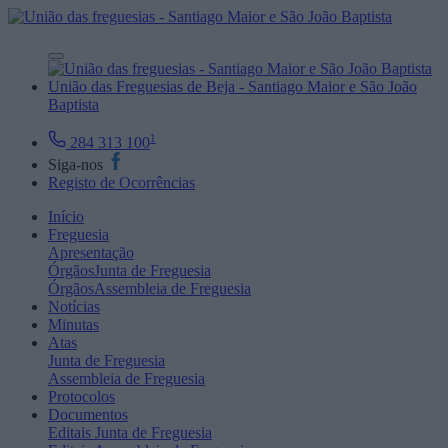
União das Freguesias de Beja - Santiago Maior e São João
Baptista
1
284 313 100
Siga-nos
Registo de Ocorrências
Início
Freguesia
Apresentação
Órgãos
Junta de Freguesia
Órgãos
Assembleia de Freguesia
Notícias
Minutas
Atas
Junta de Freguesia
Assembleia de Freguesia
Protocolos
Documentos
Editais
Junta de Freguesia