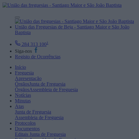
União das Freguesias de Beja - Santiago Maior e São João
Baptista
1
284 313 100
Siga-nos
Registo de Ocorrências
Início
Freguesia
Apresentação
Órgãos
Junta de Freguesia
Órgãos
Assembleia de Freguesia
Notícias
Minutas
Atas
Junta de Freguesia
Assembleia de Freguesia
Protocolos
Documentos
Editais
Junta de Freguesia