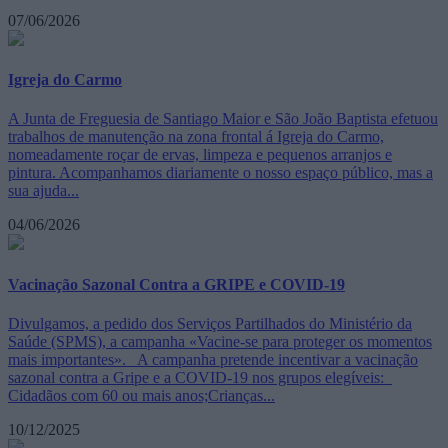
07/06/2026
Igreja do Carmo
A Junta de Freguesia de Santiago Maior e São João Baptista efetuou
trabalhos de manutenção na zona frontal á Igreja do Carmo,
nomeadamente roçar de ervas, limpeza e pequenos arranjos e
pintura. Acompanhamos diariamente o nosso espaço público, mas a
sua ajuda...
04/06/2026
Vacinação Sazonal Contra a GRIPE e COVID-19
Divulgamos, a pedido dos Serviços Partilhados do Ministério da
Saúde (SPMS), a campanha «Vacine-se para proteger os momentos
mais importantes». A campanha pretende incentivar a vacinação
sazonal contra a Gripe e a COVID-19 nos grupos elegíveis:
Cidadãos com 60 ou mais anos;Crianças...
10/12/2025