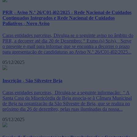
PRR - Aviso N.º 26/C01-i02/2025 - Rede Nacional de Cuidados
Continuados Integrados e Rede Nacional de Cuidados
Paliativos - Novo Aviso
Caras entidades parceiras, Divulga-se o seguinte aviso no âmbito do
PRR, a decorrer até dia 20 de Dezembro: “ Exmo.(s) Sr.(s), Serve
o presente e-mail para informar que se encontra a decorrer o prazo
para apresentação de candidaturas ao Aviso N.º 26/C01-i02/2025...
05/12/2025
Inscrição - São Silvestre Beja
Caras entidades parceiras, Divulga-se a seguinte informação: “ A
Santa Casa da Misericórdia de Beja associa-se à Câmara Municipal
de Beja na organização da São Silvestre de Beja, que se realiza no
próximo dia 26 de dezembro, pelas ruas iluminadas da nossa...
05/12/2025