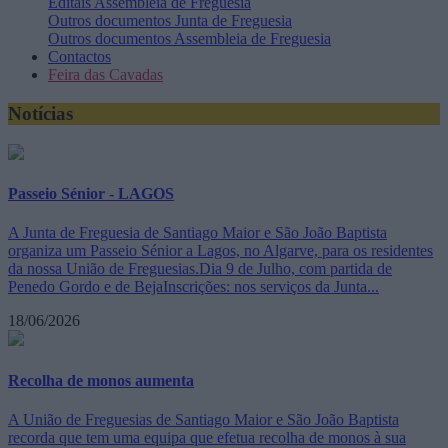
Editais
Assembleia de Freguesia
Outros documentos
Junta de Freguesia
Outros documentos
Assembleia de Freguesia
Contactos
Feira das Cavadas
Notícias
Passeio Sénior - LAGOS
A Junta de Freguesia de Santiago Maior e São João Baptista
organiza um Passeio Sénior a Lagos, no Algarve, para os residentes
da nossa União de Freguesias.Dia 9 de Julho, com partida de
Penedo Gordo e de BejaInscrições: nos serviços da Junta...
18/06/2026
Recolha de monos aumenta
A União de Freguesias de Santiago Maior e São João Baptista
recorda que tem uma equipa que efetua recolha de monos à sua