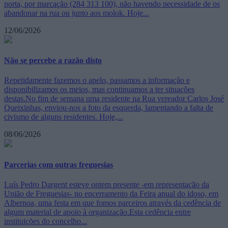
porta, por marcação (284 313 100), não havendo necessidade de os
abandonar na rua ou junto aos molok. Hoje...
12/06/2026
Não se percebe a razão disto
Repetidamente fazemos o apelo, passamos a informação e
disponibilizamos os meios, mas continuamos a ter situações
destas.No fim de semana uma residente na Rua vereador Carlos José
Queixinhas, enviou-nos a foto da esquerda, lamentando a falta de
civismo de alguns residentes. Hoje,...
08/06/2026
Parcerias com outras freguesias
Luís Pedro Dargent esteve ontem presente -em representação da
União de Freguesias- no encerramento da Feira anual do idoso, em
Albernoa, uma festa em que fomos parceiros através da cedência de
algum material de apoio à organização.Esta cedência entre
instituições do concelho...