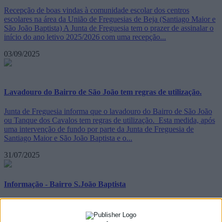
Recepção de boas vindas à comunidade escolar dos centros
escolares na área da União de Freguesias de Beja (Santiago Maior e
São João Baptista) A Junta de Freguesia tem o prazer de assinalar o
início do ano letivo 2025/2026 com uma recepção...
03/09/2025
Lavadouro do Bairro de São João tem regras de utilização.
Junta de Freguesia informa que o lavadouro do Bairro de São João
ou Tanque dos Cavalos tem regras de utilização. Esta medida, após
uma intervenção de fundo por parte da Junta de Freguesia de
Santiago Maior e São João Baptista e o...
31/07/2025
Informação - Bairro S.João Baptista
A Junta de Freguesia de Santiago Maior e São João Baptista
promoveu uma reunião com os moradores do Bairro de São João
para analisar soluções para problemas existentes no Bairro