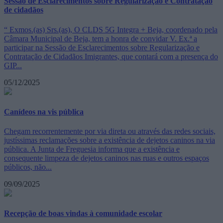
Sessão de Esclarecimentos sobre Regularização e Contratação
de cidadãos
“ Exmos.(as) Srs.(as), O CLDS 5G Integra + Beja, coordenado pela
Câmara Municipal de Beja, tem a honra de convidar V. Ex.ª a
participar na Sessão de Esclarecimentos sobre Regularização e
Contratação de Cidadãos Imigrantes, que contará com a presença do
GIP...
05/12/2025
Canídeos na vis pública
Chegam recorrentemente por via direta ou através das redes sociais,
justíssimas reclamações sobre a existência de dejetos caninos na via
pública. A Junta de Freguesia informa que a existência e
consequente limpeza de dejetos caninos nas ruas e outros espaços
públicos, não...
09/09/2025
Recepção de boas vindas à comunidade escolar