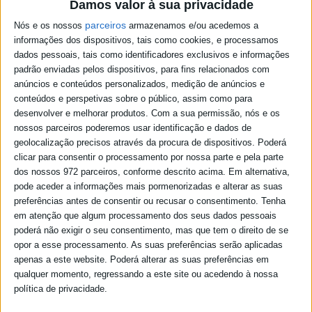
Damos valor à sua privacidade
nomeadamente a utilização indevida dos tanques, a criação das
hortas comunitárias e...
parceiros
Nós e os nossos
armazenamos e/ou acedemos a
informações dos dispositivos, tais como cookies, e processamos
18/07/2025
dados pessoais, tais como identificadores exclusivos e informações
padrão enviadas pelos dispositivos, para fins relacionados com
anúncios e conteúdos personalizados, medição de anúncios e
informação - trânsito condicionado
conteúdos e perspetivas sobre o público, assim como para
desenvolver e melhorar produtos.
Com a sua permissão, nós e os
Em face das obras em curso, informamos que foi interrompida a
nossos parceiros poderemos usar identificação e dados de
circulação e acesso à Travessa do Forno , no troço entre as Ruas
Miguel Fernandes e José Joaquim Fernandes, no Penedo GordoPor
geolocalização precisos através da procura de dispositivos. Poderá
uma questão de precaução e de evitar acidentes solicitamos...
clicar para consentir o processamento por nossa parte e pela parte
dos nossos 972 parceiros, conforme descrito acima. Em alternativa,
16/07/2025
pode aceder a informações mais pormenorizadas e alterar as suas
preferências antes de consentir ou recusar o consentimento.
Tenha
em atenção que algum processamento dos seus dados pessoais
Informação - pinturas
poderá não exigir o seu consentimento, mas que tem o direito de se
opor a esse processamento. As suas preferências serão aplicadas
A Junta de Freguesia vai efetuar nos próximos dias a pintura de
muretes e de outros espaços públicos na zona de expansão
apenas a este website. Poderá alterar as suas preferências em
habitacional Beja IV e Zona de expansão habitacional Beja II.
qualquer momento, regressando a este site ou acedendo à nossa
Solicitamos que: respeite o tempo de secagem dos espaço;respeite
política de privacidade.
as...