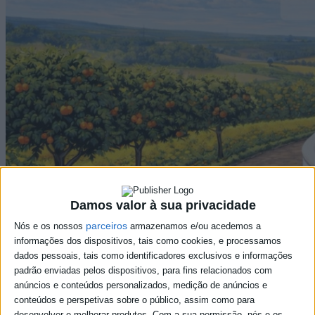
Damos valor à sua privacidade
parceiros
Nós e os nossos
armazenamos e/ou acedemos a
informações dos dispositivos, tais como cookies, e processamos
dados pessoais, tais como identificadores exclusivos e informações
padrão enviadas pelos dispositivos, para fins relacionados com
anúncios e conteúdos personalizados, medição de anúncios e
conteúdos e perspetivas sobre o público, assim como para
desenvolver e melhorar produtos.
Com a sua permissão, nós e os