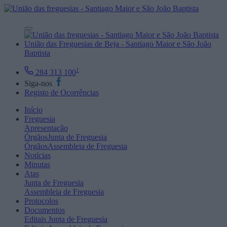
União das Freguesias de Beja - Santiago Maior e São João
Baptista
1
284 313 100
Siga-nos
Registo de Ocorrências
Início
Freguesia
Apresentação
Órgãos
Junta de Freguesia
Órgãos
Assembleia de Freguesia
Notícias
Minutas
Atas
Junta de Freguesia
Assembleia de Freguesia
Protocolos
Documentos
Editais
Junta de Freguesia