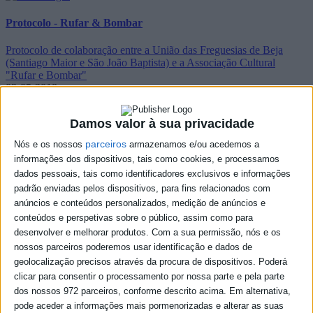
Protocolo - Rufar & Bombar
Protocolo de colaboração entre a União das Freguesias de Beja
(Santiago Maior e São João Baptista) e a Associação Cultural
"Rufar e Bombar"
03-05-2018
Damos valor à sua privacidade
Protocolo - Santa Casa da Misericórdia de Beja
parceiros
Nós e os nossos
armazenamos e/ou acedemos a
Protocolo de colaboração / delegação de tarefas a estabelecer entre a
informações dos dispositivos, tais como cookies, e processamos
União das Freguesias de Beja (Santiago Maior e São João Baptista)
dados pessoais, tais como identificadores exclusivos e informações
e a Santa Casa da Misericórdia de Beja
padrão enviadas pelos dispositivos, para fins relacionados com
03-05-2018
anúncios e conteúdos personalizados, medição de anúncios e
conteúdos e perspetivas sobre o público, assim como para
Protocolo - Casa do Povo de Penedo Gordo
desenvolver e melhorar produtos.
Com a sua permissão, nós e os
nossos parceiros poderemos usar identificação e dados de
Protocolo de Delegação de Tarefas Administrativas a estabelecer
geolocalização precisos através da procura de dispositivos. Poderá
entre a União das Freguesias de Beja (Santiago Maior e São João
clicar para consentir o processamento por nossa parte e pela parte
Baptista) e a Casa do Povo do Penedo Gordo
dos nossos 972 parceiros, conforme descrito acima. Em alternativa,
03-05-2018
pode aceder a informações mais pormenorizadas e alterar as suas