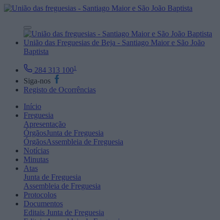
União das Freguesias de Beja - Santiago Maior e São João
Baptista
1
284 313 100
Siga-nos
Registo de Ocorrências
Início
Freguesia
Apresentação
Órgãos
Junta de Freguesia
Órgãos
Assembleia de Freguesia
Notícias
Minutas
Atas
Junta de Freguesia
Assembleia de Freguesia
Protocolos
Documentos
Editais
Junta de Freguesia