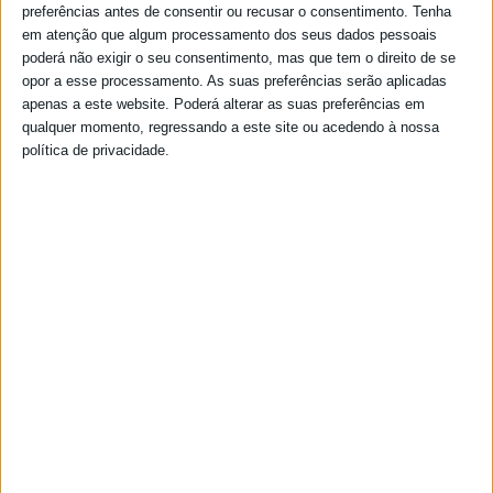
preferências antes de consentir ou recusar o consentimento.
Tenha
em atenção que algum processamento dos seus dados pessoais
Protocolo de colaboração com a Casa do Povo do Penedo
poderá não exigir o seu consentimento, mas que tem o direito de se
Gordo
opor a esse processamento. As suas preferências serão aplicadas
Protocolo de colaboração.
apenas a este website. Poderá alterar as suas preferências em
10-01-2017
qualquer momento, regressando a este site ou acedendo à nossa
política de privacidade.
Protocolo de colaboração com a Associação Cultural Rufar &
Bombar
Protocolo de colaboração.
10-01-2017
Protocolo de colaboração com o Município de Beja, a
Associação de Condomínios dos Agrupamentos Habitacionais
Beja I e Beja II e a Associação Juvenil Arruaça
Protocolo de colaboração.
30-03-2016