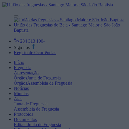
União das Freguesias de Beja - Santiago Maior e São João
Baptista
1
284 313 100
Siga-nos
Registo de Ocorrências
Início
Freguesia
Apresentação
Órgãos
Junta de Freguesia
Órgãos
Assembleia de Freguesia
Notícias
Minutas
Atas
Junta de Freguesia
Assembleia de Freguesia
Protocolos
Documentos
Editais
Junta de Freguesia