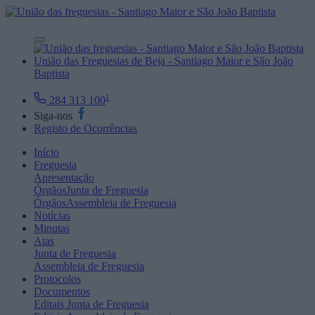
União das Freguesias de Beja - Santiago Maior e São João
Baptista
1
284 313 100
Siga-nos
Registo de Ocorrências
Início
Freguesia
Apresentação
Órgãos
Junta de Freguesia
Órgãos
Assembleia de Freguesia
Notícias
Minutas
Atas
Junta de Freguesia
Assembleia de Freguesia
Protocolos
Documentos
Editais
Junta de Freguesia