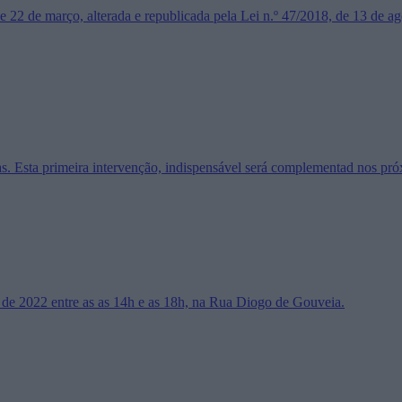
e 22 de março, alterada e republicada pela Lei n.º 47/2018, de 13 de 
s. Esta primeira intervenção, indispensável será complementad nos pr
o de 2022 entre as as 14h e as 18h, na Rua Diogo de Gouveia.