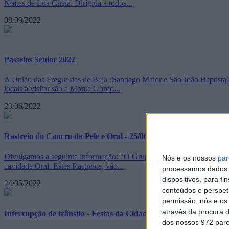
Noites de Lua Cheia. Dirigida a todos...
08/09/2022
Passeios Sénior 2022
A União das Freguesias de Beja (Santiago Maior e São João Baptista) 
locais a visitar são a Monte Gordo...
23/06/2022
Rastreio do Cancro da Pele e Oral - 25/06/2022
Divulgamos a seguinte informação: "O Grupo de Apoio de Beja da Lig
Nós e os nossos
par
cavidade Oral. Estes Rastreios, vão...
processamos dados p
dispositivos, para 
24/05/2022
conteúdos e perspet
permissão, nós e os
através da procura d
Interrupção de trânsito - Festas da Cidade
dos nossos 972 parc