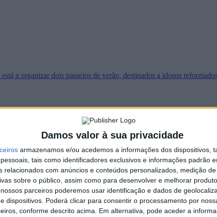
está a organizar dois passeios de verão, destinados a idosos reformad
Damos valor à sua privacidade
a Portuguesa Contra o Cancro, NRS vem por este meio solicitar apoio
ceiros
armazenamos e/ou acedemos a informações dos dispositivos, ta
essoais, tais como identificadores exclusivos e informações padrão e
fins relacionados com anúncios e conteúdos personalizados, medição de
ivas sobre o público, assim como para desenvolver e melhorar produto
 nossos parceiros poderemos usar identificação e dados de geolocaliz
e dispositivos. Poderá clicar para consentir o processamento por nossa
eiros, conforme descrito acima. Em alternativa, pode aceder a inform