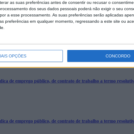
erar as suas preferências antes de consentir ou recusar o consentime
nterrupção de trânsito dia 23 de maio de 2022, a partir das 18h00 e até
rocessamento dos seus dados pessoais poderá não exigir o seu cons
opor a esse processamento. As suas preferências serão aplicadas apen
uas preferências em qualquer momento, regressando a este site ou ac
de.
o Gordo, pelas 11h30min, a campanha anual da vacinação antirrábica e
AIS OPÇÕES
CONCORDO
ca de emprego público, de contrato de trabalho a termo resolutivo 
ca de emprego público, de contrato de trabalho a termo resolutivo 