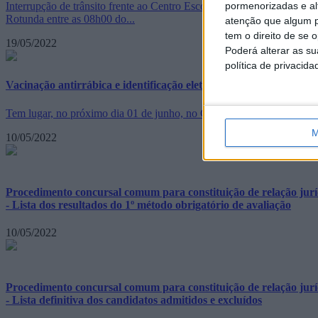
pormenorizadas e alt
Interrupção de trânsito frente ao Centro Escolar de Santiago Maior: I
Rotunda entre as 08h00 do...
atenção que algum p
tem o direito de se 
19/05/2022
Poderá alterar as s
política de privacida
Vacinação antirrábica e identificação eletrónica
Tem lugar, no próximo dia 01 de junho, no Campo de Futebol do Pened
M
10/05/2022
Procedimento concursal comum para constituição de relação jurídi
- Lista dos resultados do 1º método obrigatório de avaliação
10/05/2022
Procedimento concursal comum para constituição de relação jurídi
- Lista definitiva dos candidatos admitidos e excluídos