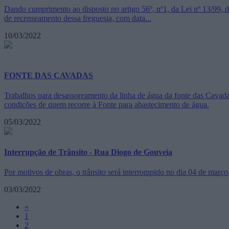
Dando cumprimento ao disposto no artigo 56º, nº1, da Lei nº 13/99, d
de recenseamento dessa freguesia, com data...
10/03/2022
FONTE DAS CAVADAS
Trabalhos para desassoreamento da linha de água da fonte das Cavada
condições de quem recorre à Fonte para abastecimento de água.
05/03/2022
Interrupção de Trânsito - Rua Diogo de Gouveia
Por motivos de obras, o trânsito será interrompido no dia 04 de març
03/03/2022
«
1
2