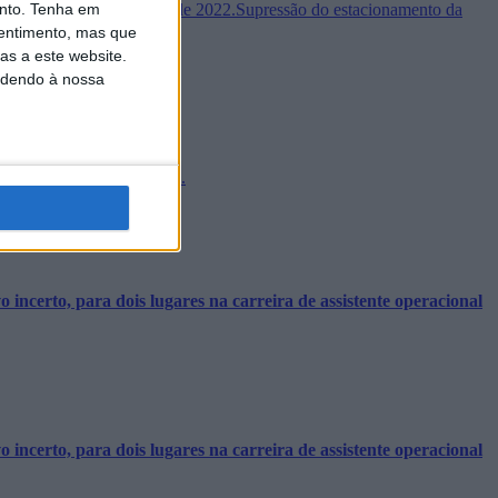
nto.
Tenha em
 ao final do dia 26 de maio de 2022.Supressão do estacionamento da
entimento, mas que
as a este website.
edendo à nossa
 identificação eletrónica.
incerto, para dois lugares na carreira de assistente operacional
incerto, para dois lugares na carreira de assistente operacional