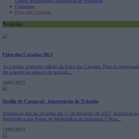
Outros documentos
Assembleia de Freguesia
Contactos
Feira das Cavadas
Notícias
Feira das Cavadas 2023
Ai a temos, a terceira edição da Feira das Cavadas. Para os interess
diz respeito ao almoço de naturais...
10/03/2023
Desfile de Carnaval - Interrupção de Trânsito
Informa-se que no próximo dia 17 de fevereiro de 2023, realizar-se-á
MértolaRua das Portas de MértolaRua da Infantaria 17Rua...
13/02/2023