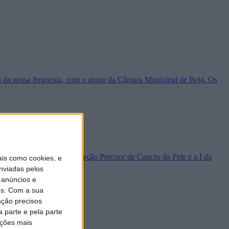
os da nossa freguesia, com o apoio da Câmara Municipal de Beja. Os
 na divulgação da VI Deteção Precoce de Cancro da Pele e a I da
is como cookies, e
nviadas pelos
 anúncios e
s.
Com a sua
ação precisos
 parte e pela parte
ações mais