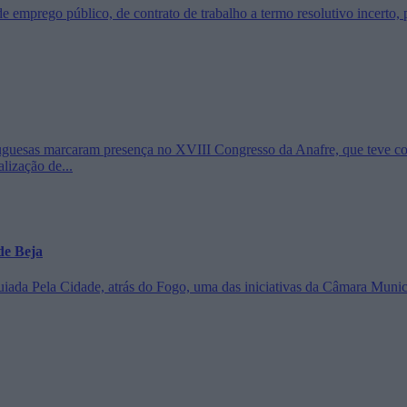
emprego público, de contrato de trabalho a termo resolutivo incerto, pa
rtuguesas marcaram presença no XVIII Congresso da Anafre, que teve co
alização de...
de Beja
guiada Pela Cidade, atrás do Fogo, uma das iniciativas da Câmara Mun