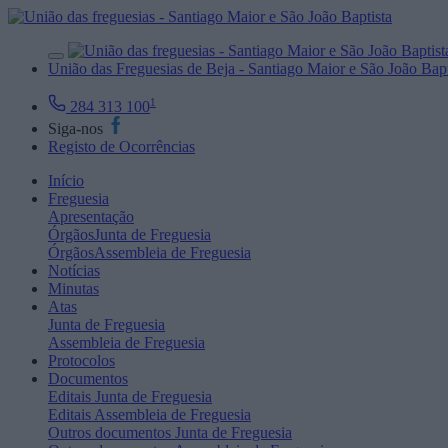
União das Freguesias de Beja - Santiago Maior e São João Bapt
1
284 313 100
Siga-nos
Registo de Ocorrências
Início
Freguesia
Apresentação
Órgãos
Junta de Freguesia
Órgãos
Assembleia de Freguesia
Notícias
Minutas
Atas
Junta de Freguesia
Assembleia de Freguesia
Protocolos
Documentos
Editais
Junta de Freguesia
Editais
Assembleia de Freguesia
Outros documentos
Junta de Freguesia