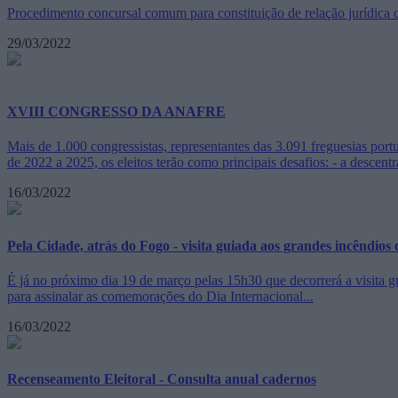
Procedimento concursal comum para constituição de relação jurídica de 
29/03/2022
XVIII CONGRESSO DA ANAFRE
Mais de 1.000 congressistas, representantes das 3.091 freguesias po
de 2022 a 2025, os eleitos terão como principais desafios: - a descentr
16/03/2022
Pela Cidade, atrás do Fogo - visita guiada aos grandes incêndios 
É já no próximo dia 19 de março pelas 15h30 que decorrerá a visita 
para assinalar as comemorações do Dia Internacional...
16/03/2022
Recenseamento Eleitoral - Consulta anual cadernos